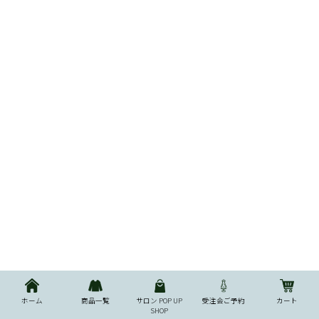
ホーム
商品一覧
サロン POP UP
受注会ご予約
カート
SHOP