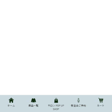
ホーム
商品一覧
サロン POP UP
受注会ご予約
カート
SHOP