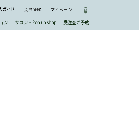
入ガイド
会員登録
マイページ
ョン
サロン・Pop up shop
受注会ご予約