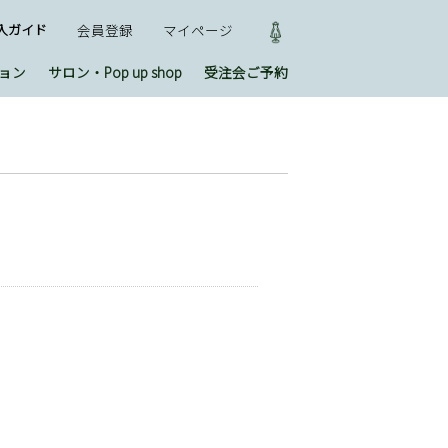
入ガイド
会員登録
マイページ
ョン
サロン・Pop up shop
受注会ご予約