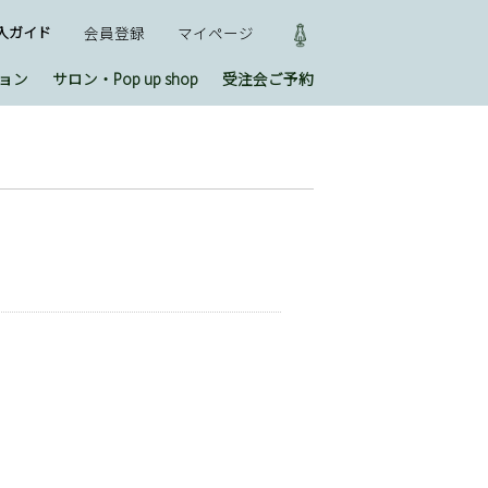
入ガイド
会員登録
マイページ
ョン
サロン・Pop up shop
受注会ご予約