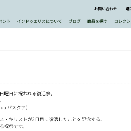
お問い合わせ
購
ベント
インドゥエリスについて
ブログ
商品を探す
コレクシ
日曜日に祝われる復活祭。
。
ua パスクア）
ス・キリストが3日目に復活したことを記念する、
る祝祭です。