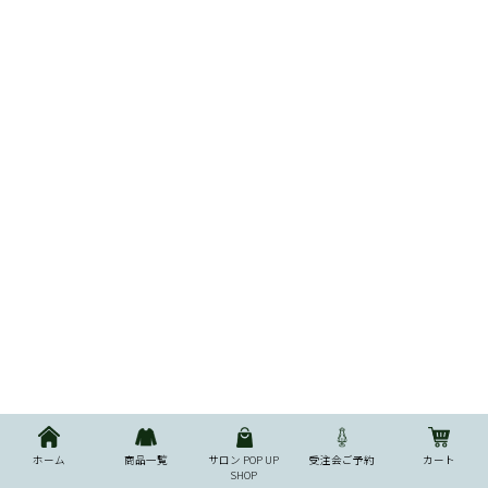
ホーム
商品一覧
サロン POP UP
受注会ご予約
カート
SHOP